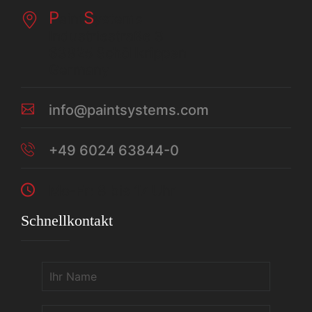
P
S
aint
ystems
Industriestraße 3
63825 Schöllkrippen
Germany
info@paintsystems.com
+49 6024 63844-0
Mo-Fr: 8 bis 17 Uhr
Schnellkontakt